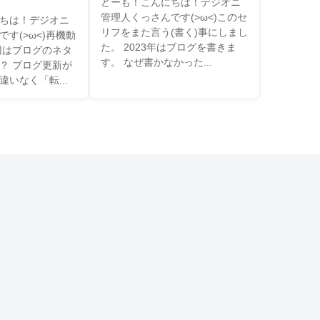
どーも！こんにちは！デジオニ
管理人くっさんです(>ω<)このセ
ちは！デジオニ
リフをまた言う(書く)事にしまし
す(>ω<)再機動
た。 2023年はブログを書きま
回はブログのネタ
す。 なぜ書かなかった...
？ ブログ更新が
いなく「転...