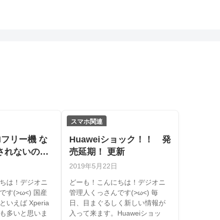
スマホ関連
Mフリー機 な
Huaweiショック！！ 発
されないの
売延期！ 更新
2019年5月22日
ちは！デジオニ
どーも！こんにちは！デジオニ
す(>ω<) 国産
管理人くっさんです(>ω<) 毎
いえば Xperia
日、目まぐるしく新しい情報が
も多いと思いま
入って来ます。Huaweiショッ