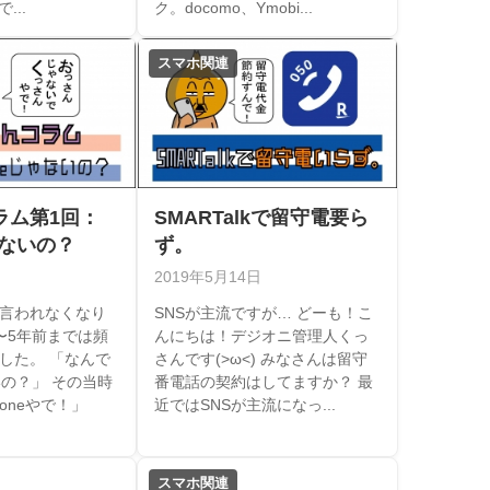
...
ク。docomo、Ymobi...
スマホ関連
ラム第1回：
SMARTalkで留守電要ら
ゃないの？
ず。
2019年5月14日
言われなくなり
SNSが主流ですが… どーも！こ
〜5年前までは頻
んにちは！デジオニ管理人くっ
した。 「なんで
さんです(>ω<) みなさんは留守
ないの？」 その当時
番電話の契約はしてますか？ 最
honeやで！」
近ではSNSが主流になっ...
スマホ関連