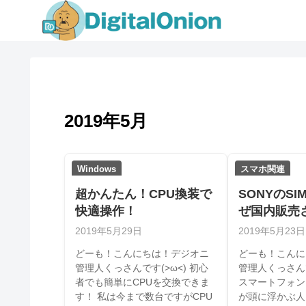
2019年5月
Windows
スマホ関連
超かんたん！CPU換装で
SONYのSI
快適操作！
ぜ国内販売
か？
2019年5月29日
2019年5月23日
どーも！こんにちは！デジオニ
どーも！こんに
管理人くっさんです(>ω<) 初心
管理人くっさんで
者でも簡単にCPUを交換できま
スマートフォンと
す！ 私は今まで数台ですがCPU
が頭に浮かぶ人