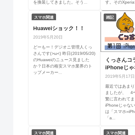
を換装してきました。そう...
す。そのXperiaで
スマホ関連
雑記
Huaweiショック！！
2019年5月20日
どーもー！デジオニ管理人くっ
さんです(>ω<) 昨日(2019/05/20)
くっさんコ
のHuaweiのニュース見ました
か？日本の格安スマホ業界のト
iPhoneじ
ップメーカー...
2019年5月17日
最近ではあまり
ましたが、 4
繁に言われてま
iPhoneじゃ
は「スマホ=iP
「a...
スマホ関連
スマホ関連