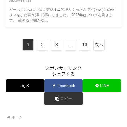
2023年1月3日
どーも！こんにちは！デジオニ管理人くっさんです(>ω<)このセ
リフをまた言う(書く)事にしました。 2023年はブログを書きま
す。 目次 なぜ書かな...
1
2
3
…
13
次へ
スポンサーリンク
シェアする
X
Facebook
LINE
コピー
ホーム