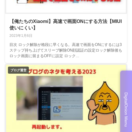
【俺たちのXiaomi】高速で画面ONにする方法【MIUI
使いにくい】
2023年1月6日
目次 ロック解除が格段に早くなる。高速で画面をONにするには3
ステップ持ち上げてスリーブ解除ON顔認証の設定ロック解除後も
ロック画面に留まるOFFに設定 ロック...
ブログ運営
DigitalOnion Menu