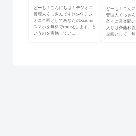
弾】
スタムROM
どーも！こんにちは！デジオニ
どーも！こんに
管理人くっさんです(>ω<) デジ
管理人くっさんで
オニ企画としてあなたのXiaomi
久々に音楽聞い
スマホを無料でroot化します。と
入りは斉藤和義
いうのを実施してい...
企画として「無料で