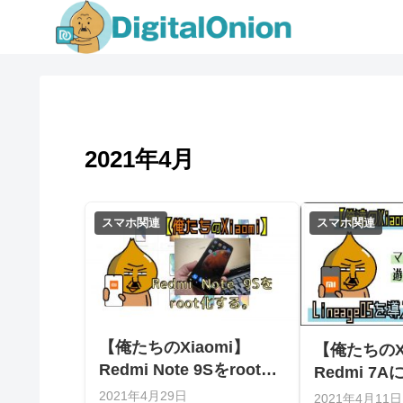
2021年4月
スマホ関連
スマホ関連
【俺たちのXiaomi】
【俺たちのXi
Redmi Note 9Sをroot化
Redmi 7Aに
する。【root化企画 第2
を導入しro
2021年4月29日
2021年4月11日