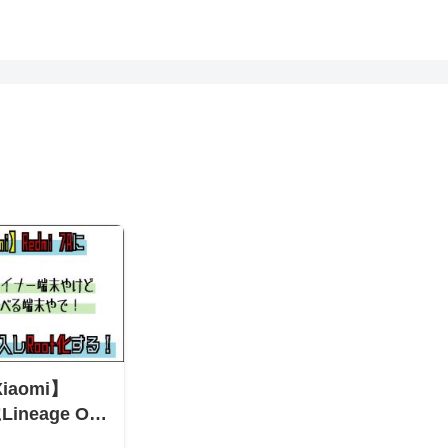
aomi】
Lineage OS
ot化する 【カ