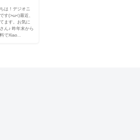
】
ちは！デジオニ
す(>ω<)最近、
てます。お気に
さん♪ 昨年末から
Xiao...