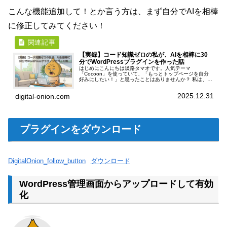
こんな機能追加して！とか言う方は、まず自分でAIを相棒
に修正してみてください！
【実録】コード知識ゼロの私が、AIを相棒に30
分でWordPressプラグインを作った話
はじめにこんにちは淡路タマオです。人気テーマ
「Cocoon」を使っていて、「もっとトップページを自分
好みにしたい！」と思ったことはありませんか？ 私は、最
新記事を「3カラム（3列）」で、しかも「アイキャッチ・
タイトル・投稿日時・本文」をセッ...
2025.12.31
digital-onion.com
プラグインをダウンロード
DigitalOnion_follow_button
ダウンロード
WordPress管理画面からアップロードして有効
化