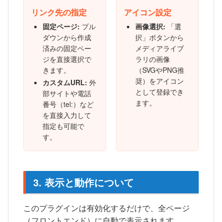
リンク先の指定
アイコン設定
固定ページ:
プル
画像選択:
「選
ダウンから作成
択」ボタンから
済みの固定ペー
メディアライブ
ジを直接選択で
ラリの画像
きます。
（SVGやPNG推
奨）をアイコン
カスタムURL:
外
として登録でき
部サイトや電話
ます。
番号（tel:）など
を直接入力して
指定も可能で
す。
3. 表示と動作について
このプラグインは有効化するだけで、全ページ
（フロントエンド）に自動で表示されます。